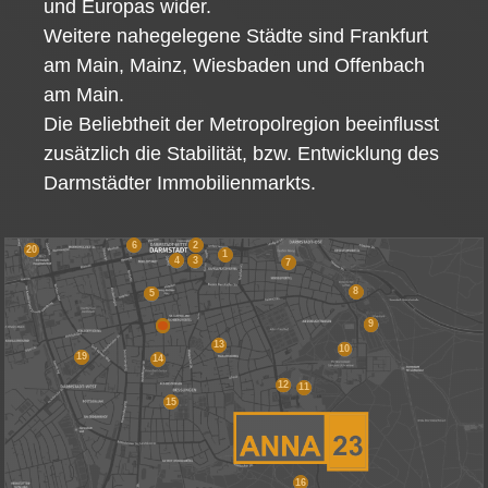
und Europas wider.
Weitere nahegelegene Städte sind Frankfurt
am Main, Mainz, Wiesbaden und Offenbach
am Main.
Die Beliebtheit der Metropolregion beeinflusst
zusätzlich die Stabilität, bzw. Entwicklung des
Darmstädter Immobilienmarkts.
2
6
20
1
4
3
7
8
5
9
13
10
19
14
12
11
15
16