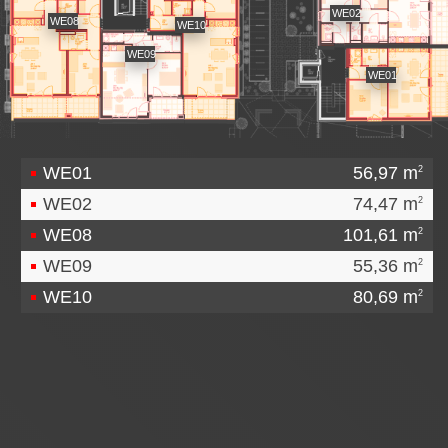
WE02
WE08
WE10
WE09
WE01
WE01
56,97 m
2
WE02
74,47 m
2
WE08
101,61 m
2
WE09
55,36 m
2
WE10
80,69 m
2