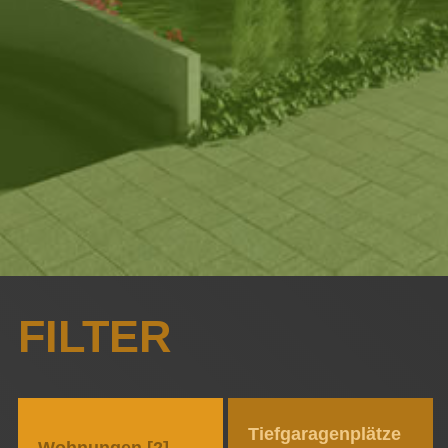
FILTER
Tief­garagen­plätze
Wohnungen [2]