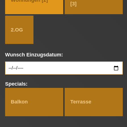
[3]
2.OG
Wunsch Einzugsdatum:
Specials:
Balkon
Terras­se