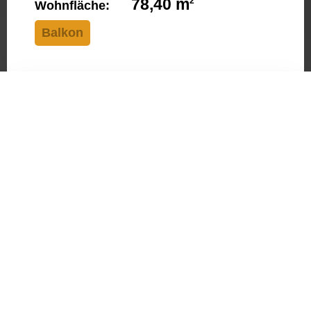
78,40 m
2
Wohnfläche:
Balkon
WE15
2.OG